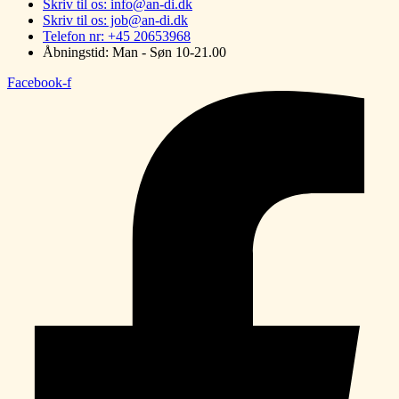
Skriv til os: info@an-di.dk
Skriv til os: job@an-di.dk
Telefon nr: +45 20653968
Åbningstid: Man - Søn 10-21.00
Facebook-f