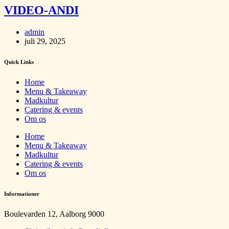
VIDEO-ANDI
admin
juli 29, 2025
Quick Links
Home
Menu & Takeaway
Madkultur
Catering & events
Om os
Home
Menu & Takeaway
Madkultur
Catering & events
Om os
Informationer
Boulevarden 12, Aalborg 9000