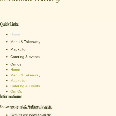
Quick Links
Home
Menu & Takeaway
Madkultur
Catering & events
Om os
Home
Menu & Takeaway
Madkultur
Catering & Events
Om Os
Informationer
Boulevarden 12, Aalborg 9000
Skriv til os: info@an-di.dk
Skriv til os: job@an-di.dk