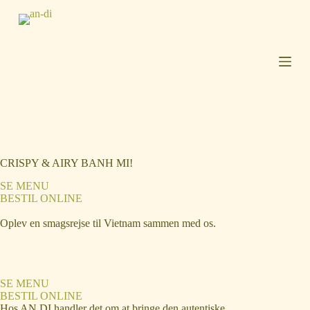
S
k
i
p
t
o
c
o
n
t
e
n
t
CRISPY & AIRY BANH MI!
SE MENU
BESTIL ONLINE
Oplev en smagsrejse til Vietnam sammen med os.
SE MENU
BESTIL ONLINE
Hos AN DI handler det om at bringe den autentiske